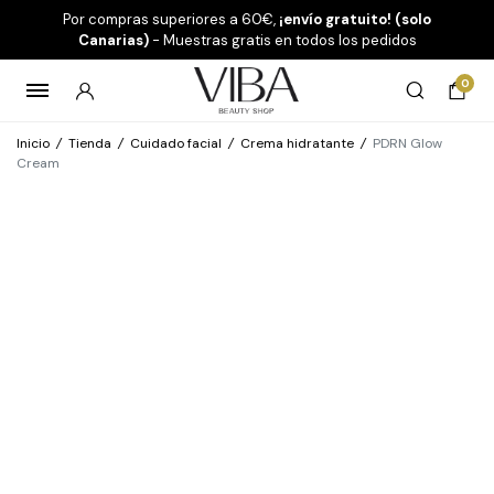
Por compras superiores a 60€,
¡envío gratuito! (solo
Canarias)
- Muestras gratis en todos los pedidos
0
Inicio
/
Tienda
/
Cuidado facial
/
Crema hidratante
/
PDRN Glow
Cream