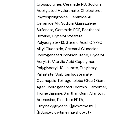
Crosspolymer, Ceramide NS, Sodium
Acetylated Hyaluronate, Cholesterol,
Phytosphingosine, Ceramide AS,
Ceramide AP, Sodium Guaiazulene
Sulfonate, Ceramide EOP, Panthenol,
Betaine, Glyceryl Stearate,
Polyacrylate-13, Stearic Acid, C12-20
Alkyl Glucoside, Cetearyl Glucoside,
Hydrogenated Polyisobutene, Glyceryl
Acrylate/Acrylic Acid Copolymer,
Polyglyceryl-10 Laurate, Ethylhexyl
Palmitate, Sorbitan Isostearate,
Cyamopsis Tetragonoloba (Guar) Gum,
Agar, Hydrogenated Lecithin, Carbomer,
Tromethamine, Xanthan Gum, Allantoin,
Adenosine, Disodium EDTA,
Ethylhexylglycerin. ([glowtime.mu]
(
https://glowtime.mu/shop/vt-