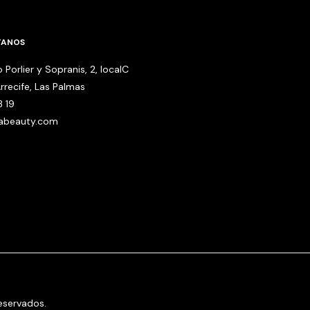
TANOS
 Porlier y Sopranis, 2, localC
rrecife, Las Palmas
3 19
babeauty.com
eservados.