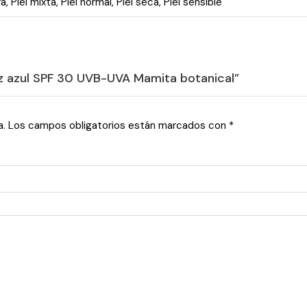
ra
,
Piel mixta
,
Piel normal
,
Piel seca
,
Piel sensible
luz azul SPF 30 UVB-UVA Mamita botanical”
a.
Los campos obligatorios están marcados con
*