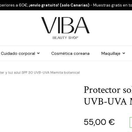
periores a 60€,
¡envío gratuito! (solo Canarias)
- Muestras gratis en t
Cuidado corporal
Cosmética coreana
Maquillaje
lar y luz azul SPF 30 UVB-UVA Mamita botanical
Protector so
UVB-UVA Ma
55,00
€