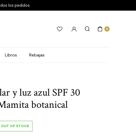
odos los pedidos
0
Libros
Rebajas
lar y luz azul SPF 30
mita botanical
OUT OF STOCK