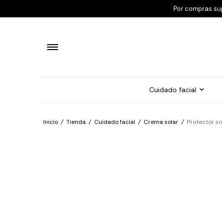
Por compras su
Cuidado facial
Inicio
/
Tienda
/
Cuidado facial
/
Crema solar
/
Protector so