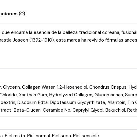
aciones (0)
 que encarna la esencia de la belleza tradicional coreana, fusio
dinastía Joseon (1392-1910), esta marca ha revivido fórmulas ances
 Glycerin, Collagen Water, 1,2-Hexanediol, Chondrus Crispus, Hyd
Chloride, Xanthan Gum, Hydrolyzed Collagen, Glucomannan, Sucros
dextrin, Disodium Edta, Dipotassium Glycyrrhizate, Allantoin, Tin
Extract, Beta-Glucan, Ceramide Np, Caprylyl Glycol, Bakuchiol, Ret
ra
,
Piel mixta
,
Piel normal
,
Piel seca
,
Piel sensible