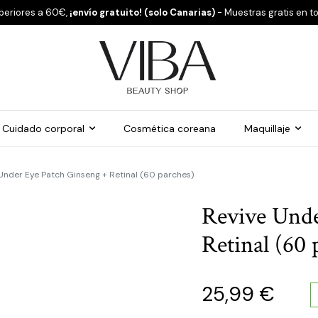
periores a 60€,
¡envío gratuito! (solo Canarias)
- Muestras gratis en t
Cuidado corporal
Cosmética coreana
Maquillaje
Under Eye Patch Ginseng + Retinal (60 parches)
Revive Unde
Retinal (60 
25,99
€