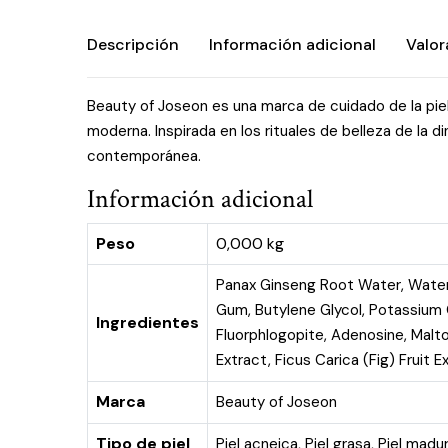
Descripción
Información adicional
Valor
Beauty of Joseon es una marca de cuidado de la piel
moderna. Inspirada en los rituales de belleza de la 
contemporánea.
Información adicional
Peso
0,000 kg
Panax Ginseng Root Water, Water,
Gum, Butylene Glycol, Potassium 
Ingredientes
Fluorphlogopite, Adenosine, Malto
Extract, Ficus Carica (Fig) Fruit 
Marca
Beauty of Joseon
Tipo de piel
Piel acneica
,
Piel grasa
,
Piel madu