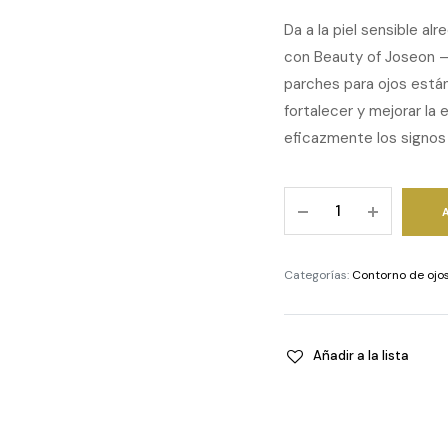
Da a la piel sensible a
con Beauty of Joseon –
parches para ojos está
fortalecer y mejorar la 
eficazmente los signos 
Revive
Under
Eye
Patch
Categorías:
Contorno de ojo
Ginseng
+
Retinal
Añadir a la lista
(60
parches)
quantity