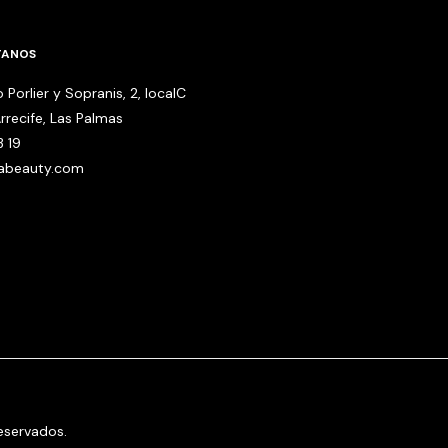
TANOS
 Porlier y Sopranis, 2, localC
rrecife, Las Palmas
3 19
babeauty.com
eservados.