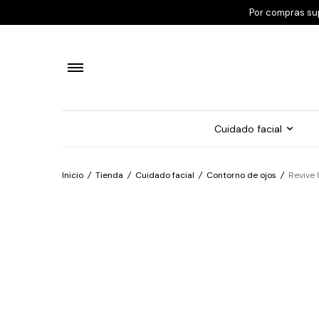
Por compras su
Cuidado facial
Inicio
/
Tienda
/
Cuidado facial
/
Contorno de ojos
/
Revive 