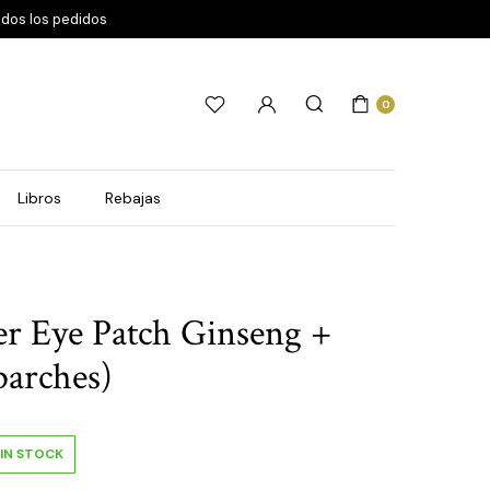
odos los pedidos
0
Libros
Rebajas
r Eye Patch Ginseng +
parches)
IN STOCK