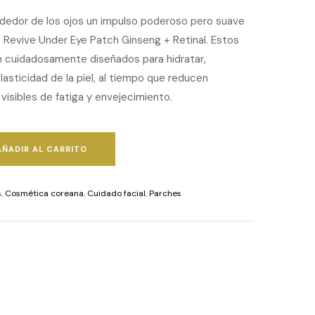
lrededor de los ojos un impulso poderoso pero suave
 Revive Under Eye Patch Ginseng + Retinal. Estos
n cuidadosamente diseñados para hidratar,
elasticidad de la piel, al tiempo que reducen
visibles de fatiga y envejecimiento.
AÑADIR AL CARRITO
s
,
Cosmética coreana
,
Cuidado facial
,
Parches