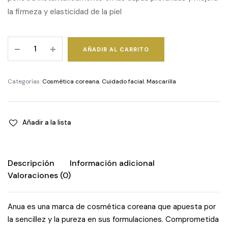
la firmeza y elasticidad de la piel
Rice
AÑADIR AL CARRITO
70
Glow
Collagen
Categorías:
Cosmética coreana
,
Cuidado facial
,
Mascarilla
Mask
quantity
Añadir a la lista
Descripción
Información adicional
Valoraciones (0)
Anua es una marca de cosmética coreana que apuesta por
la sencillez y la pureza en sus formulaciones. Comprometida