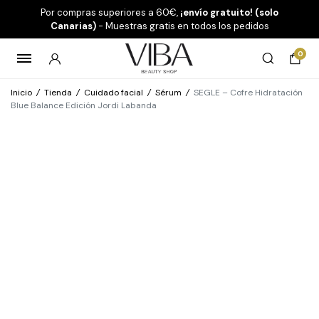
Por compras superiores a 60€,
¡envío gratuito! (solo
Canarias)
- Muestras gratis en todos los pedidos
0
Inicio
/
Tienda
/
Cuidado facial
/
Sérum
/
SEGLE – Cofre Hidratación
Blue Balance Edición Jordi Labanda