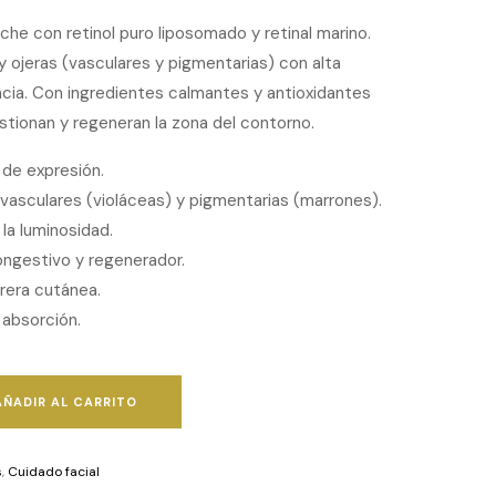
he con retinol puro liposomado y retinal marino.
 y ojeras (vasculares y pigmentarias) con alta
ncia. Con ingredientes calmantes y antioxidantes
tionan y regeneran la zona del contorno.
 de expresión.
vasculares (violáceas) y pigmentarias (marrones).
 la luminosidad.
ngestivo y regenerador.
rrera cutánea.
 absorción.
AÑADIR AL CARRITO
s
,
Cuidado facial