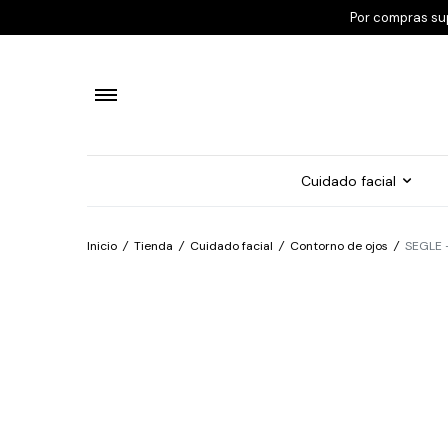
Por compras su
Cuidado facial
Inicio
/
Tienda
/
Cuidado facial
/
Contorno de ojos
/
SEGLE –