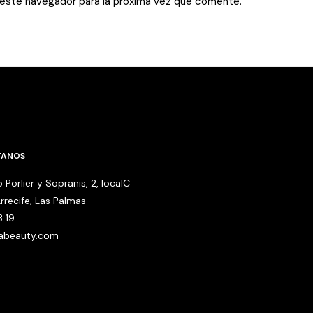
 este navegador para la próxima vez que comente.
TANOS
 Porlier y Sopranis, 2, localC
rrecife, Las Palmas
3 19
babeauty.com