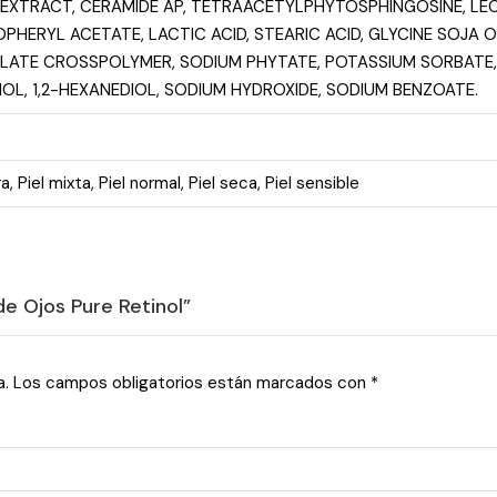
EXTRACT, CERAMIDE AP, TETRAACETYLPHYTOSPHINGOSINE, LECI
HERYL ACETATE, LACTIC ACID, STEARIC ACID, GLYCINE SOJA O
LATE CROSSPOLYMER, SODIUM PHYTATE, POTASSIUM SORBATE,
OL, 1,2-HEXANEDIOL, SODIUM HYDROXIDE, SODIUM BENZOATE.
ra
,
Piel mixta
,
Piel normal
,
Piel seca
,
Piel sensible
de Ojos Pure Retinol”
a.
Los campos obligatorios están marcados con
*