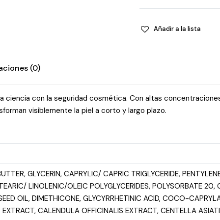
Pure
Retinol
Añadir a la lista
quantity
aciones (0)
 ciencia con la seguridad cosmética. Con altas concentraciones
forman visiblemente la piel a corto y largo plazo.
TTER, GLYCERIN, CAPRYLIC/ CAPRIC TRIGLYCERIDE, PENTYLENE
ARIC/ LINOLENIC/OLEIC POLYGLYCERIDES, POLYSORBATE 20, 
SEED OIL, DIMETHICONE, GLYCYRRHETINIC ACID, COCO-CAPRYL
EXTRACT, CALENDULA OFFICINALIS EXTRACT, CENTELLA ASIA