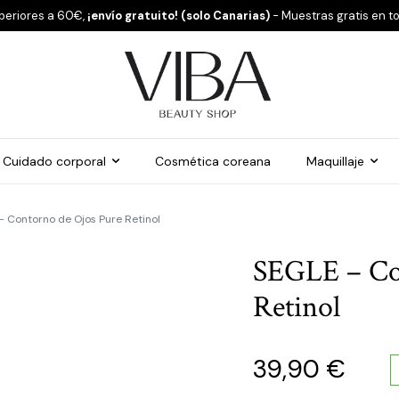
periores a 60€,
¡envío gratuito! (solo Canarias)
- Muestras gratis en t
Cuidado corporal
Cosmética coreana
Maquillaje
 Contorno de Ojos Pure Retinol
SEGLE – Co
Retinol
39,90
€