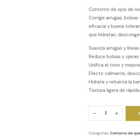
Contorno de ojos de noc
Corrige arrugas, bolsas
eficacia y buena tolera
que hidratan, desconges
Suaviza arrugas y líneas
Reduce bolsas y ojeras 
Unifica el tono y mejora
Efecto calmante, desco
Hidrata y refuerza la ba
Textura ligera de rápida
SEGLE
-
Contorno
de
Categorías:
Contorno de ojo
Ojos