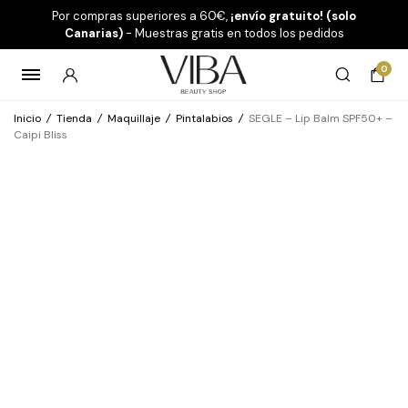
Por compras superiores a 60€,
¡envío gratuito! (solo
Canarias)
- Muestras gratis en todos los pedidos
0
Inicio
/
Tienda
/
Maquillaje
/
Pintalabios
/
SEGLE – Lip Balm SPF50+ –
Caipi Bliss