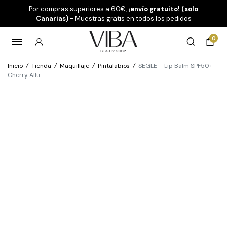
Por compras superiores a 60€,
¡envío gratuito! (solo
Canarias)
- Muestras gratis en todos los pedidos
0
Inicio
/
Tienda
/
Maquillaje
/
Pintalabios
/
SEGLE – Lip Balm SPF50+ –
Cherry Allu