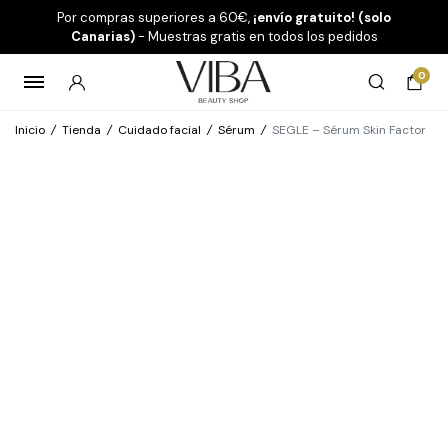
Por compras superiores a 60€,
¡envío gratuito! (solo
Canarias)
- Muestras gratis en todos los pedidos
0
Inicio
/
Tienda
/
Cuidado facial
/
Sérum
/
SEGLE – Sérum Skin Factor