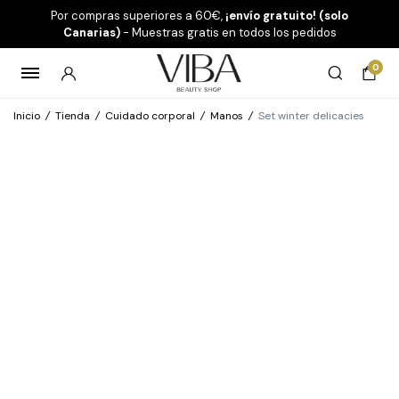
Por compras superiores a 60€,
¡envío gratuito! (solo
Canarias)
- Muestras gratis en todos los pedidos
0
Inicio
/
Tienda
/
Cuidado corporal
/
Manos
/
Set winter delicacies