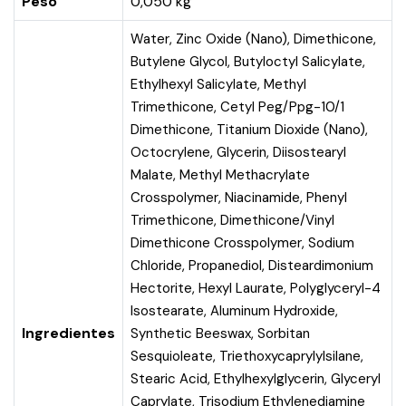
Peso
0,050 kg
Water, Zinc Oxide (Nano), Dimethicone,
Butylene Glycol, Butyloctyl Salicylate,
Ethylhexyl Salicylate, Methyl
Trimethicone, Cetyl Peg/Ppg-10/1
Dimethicone, Titanium Dioxide (Nano),
Octocrylene, Glycerin, Diisostearyl
Malate, Methyl Methacrylate
Crosspolymer, Niacinamide, Phenyl
Trimethicone, Dimethicone/Vinyl
Dimethicone Crosspolymer, Sodium
Chloride, Propanediol, Disteardimonium
Hectorite, Hexyl Laurate, Polyglyceryl-4
Isostearate, Aluminum Hydroxide,
Ingredientes
Synthetic Beeswax, Sorbitan
Sesquioleate, Triethoxycaprylylsilane,
Stearic Acid, Ethylhexylglycerin, Glyceryl
Caprylate, Trisodium Ethylenediamine