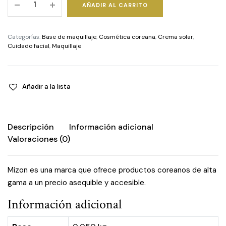
AÑADIR AL CARRITO
Repair
Intensive
BB
Categorías:
Base de maquillaje
,
Cosmética coreana
,
Crema solar
,
Cream
Cuidado facial
,
Maquillaje
Broad
Spectrum
SPF50+
Añadir a la lista
-
Nº
21
Descripción
Información adicional
quantity
Valoraciones (0)
Mizon es una marca que ofrece productos coreanos de alta
gama a un precio asequible y accesible.
Información adicional