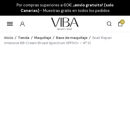
Por compras superiores a 60€,
¡envío gratuito! (solo
Canarias)
- Muestras gratis en todos los pedidos
0
Inicio
/
Tienda
/
Maquillaje
/
Base de maquillaje
/
Snail Repair
Intensive BB Cream Broad Spectrum SPF50+ – Nº 21