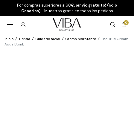
Por compras superiores a 60€,
¡envío gratuito! (solo
Canarias)
- Muestras gratis en todos los pedidos
0
Inicio
/
Tienda
/
Cuidado facial
/
Crema hidratante
/
The True Cream
Aqua Bomb