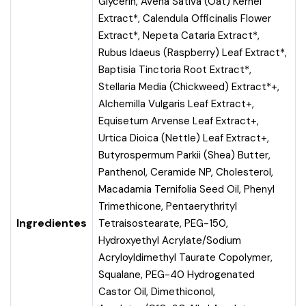
Glycerin, Avena Sativa (Oat) Kernel
Extract*, Calendula Officinalis Flower
Extract*, Nepeta Cataria Extract*,
Rubus Idaeus (Raspberry) Leaf Extract*,
Baptisia Tinctoria Root Extract*,
Stellaria Media (Chickweed) Extract*+,
Alchemilla Vulgaris Leaf Extract+,
Equisetum Arvense Leaf Extract+,
Urtica Dioica (Nettle) Leaf Extract+,
Butyrospermum Parkii (Shea) Butter,
Panthenol, Ceramide NP, Cholesterol,
Macadamia Ternifolia Seed Oil, Phenyl
Trimethicone, Pentaerythrityl
Ingredientes
Tetraisostearate, PEG-150,
Hydroxyethyl Acrylate/Sodium
Acryloyldimethyl Taurate Copolymer,
Squalane, PEG-40 Hydrogenated
Castor Oil, Dimethiconol,