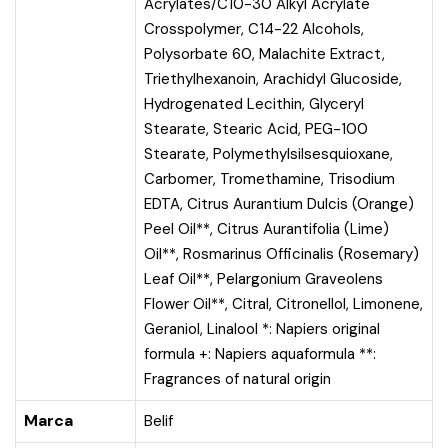
Acrylates/C10-30 Alkyl Acrylate
Crosspolymer, C14-22 Alcohols,
Polysorbate 60, Malachite Extract,
Triethylhexanoin, Arachidyl Glucoside,
Hydrogenated Lecithin, Glyceryl
Stearate, Stearic Acid, PEG-100
Stearate, Polymethylsilsesquioxane,
Carbomer, Tromethamine, Trisodium
EDTA, Citrus Aurantium Dulcis (Orange)
Peel Oil**, Citrus Aurantifolia (Lime)
Oil**, Rosmarinus Officinalis (Rosemary)
Leaf Oil**, Pelargonium Graveolens
Flower Oil**, Citral, Citronellol, Limonene,
Geraniol, Linalool *: Napiers original
formula +: Napiers aquaformula **:
Fragrances of natural origin
Marca
Belif