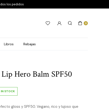
odos los pedidos
0
Libros
Rebajas
 Lip Hero Balm SPF50
IN STOCK
fecto gloss y SPF50. Vegano, rico y lujoso que