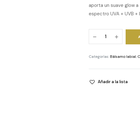
aporta un suave glow a t
espectro UVA + UVB + Inf
Two
Poles
-
Lip
Categorías:
Bálsamo labial
,
C
Hero
Balm
SPF50
Añadir a la lista
quantity