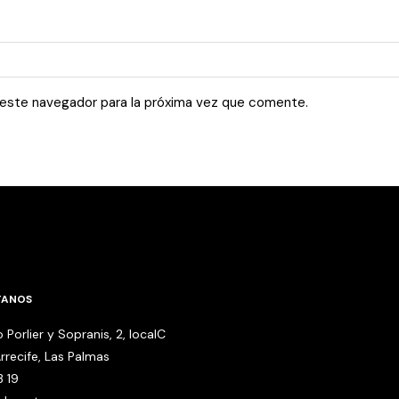
 este navegador para la próxima vez que comente.
TANOS
 Porlier y Sopranis, 2, localC
rrecife, Las Palmas
3 19