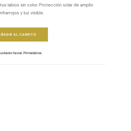
us labios sin color. Protección solar de amplio
rarrojos y luz visible.
AÑADIR AL CARRITO
uidado facial
,
Pintalabios