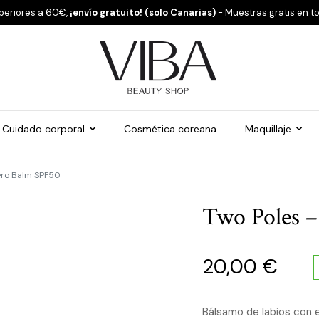
periores a 60€,
¡envío gratuito! (solo Canarias)
- Muestras gratis en t
Cuidado corporal
Cosmética coreana
Maquillaje
Hero Balm SPF50
Two Poles –
20,00
€
Bálsamo de labios con e