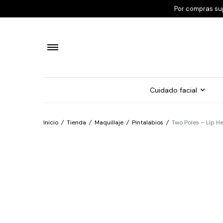
Por compras su
Cuidado facial
Inicio
/
Tienda
/
Maquillaje
/
Pintalabios
/
Two Poles – Lip 