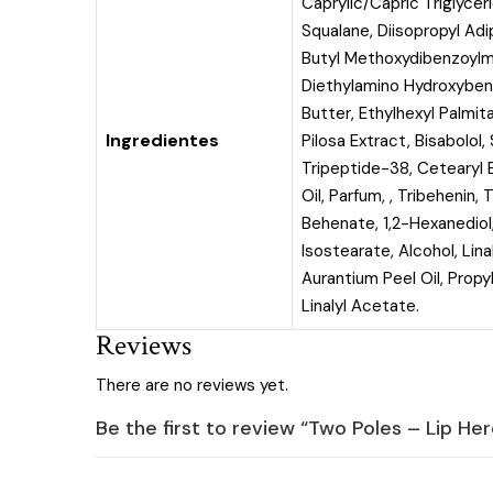
Caprylic/Capric Triglyceri
Squalane, Diisopropyl Ad
Butyl Methoxydibenzoylme
Diethylamino Hydroxyben
Butter, Ethylhexyl Palmit
Ingredientes
Pilosa Extract, Bisabolol
Tripeptide-38, Cetearyl 
Oil, Parfum, , Tribehenin,
Behenate, 1,2-Hexanediol,
Isostearate, Alcohol, Lin
Aurantium Peel Oil, Propy
Linalyl Acetate.
Reviews
There are no reviews yet.
Be the first to review “Two Poles – Lip H