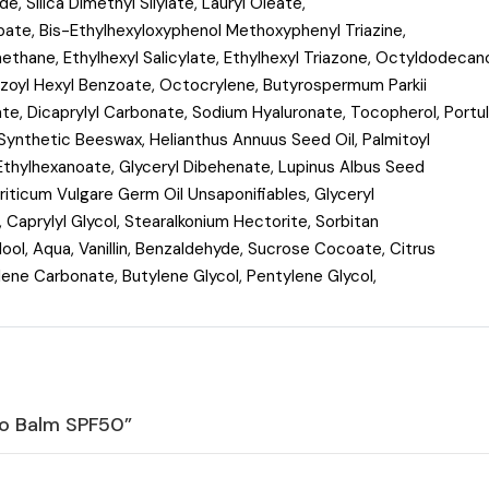
de, Silica Dimethyl Silylate, Lauryl Oleate,
ipate, Bis-Ethylhexyloxyphenol Methoxyphenyl Triazine,
thane, Ethylhexyl Salicylate, Ethylhexyl Triazone, Octyldodecano
zoyl Hexyl Benzoate, Octocrylene, Butyrospermum Parkii
ate, Dicaprylyl Carbonate, Sodium Hyaluronate, Tocopherol, Portu
, Synthetic Beeswax, Helianthus Annuus Seed Oil, Palmitoyl
Ethylhexanoate, Glyceryl Dibehenate, Lupinus Albus Seed
 Triticum Vulgare Germ Oil Unsaponifiables, Glyceryl
 Caprylyl Glycol, Stearalkonium Hectorite, Sorbitan
alool, Aqua, Vanillin, Benzaldehyde, Sucrose Cocoate, Citrus
lene Carbonate, Butylene Glycol, Pentylene Glycol,
ero Balm SPF50”