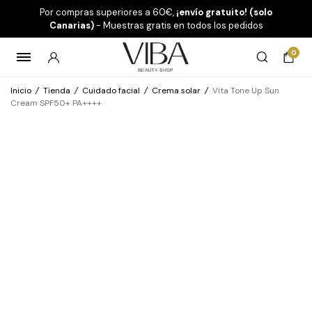
Por compras superiores a 60€,
¡envío gratuito! (solo
Canarias)
- Muestras gratis en todos los pedidos
0
Inicio
/
Tienda
/
Cuidado facial
/
Crema solar
/
Vita Tone Up Sun
Cream SPF50+ PA++++