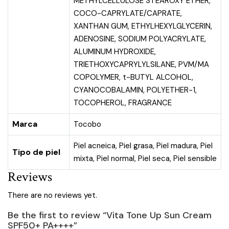
METHYLCELLULOSE STEAROXY ETHER,
COCO-CAPRYLATE/CAPRATE,
XANTHAN GUM, ETHYLHEXYLGLYCERIN,
ADENOSINE, SODIUM POLYACRYLATE,
ALUMINUM HYDROXIDE,
TRIETHOXYCAPRYLYLSILANE, PVM/MA
COPOLYMER, t-BUTYL ALCOHOL,
CYANOCOBALAMIN, POLYETHER-1,
TOCOPHEROL, FRAGRANCE
Marca
Tocobo
Piel acneica
,
Piel grasa
,
Piel madura
,
Piel
Tipo de piel
mixta
,
Piel normal
,
Piel seca
,
Piel sensible
Reviews
There are no reviews yet.
Be the first to review “Vita Tone Up Sun Cream
SPF50+ PA++++”