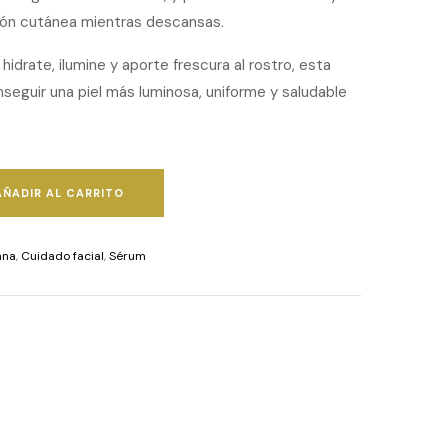
ción cutánea mientras descansas.
idrate, ilumine y aporte frescura al rostro, esta
nseguir una piel más luminosa, uniforme y saludable
AÑADIR AL CARRITO
ana
,
Cuidado facial
,
Sérum