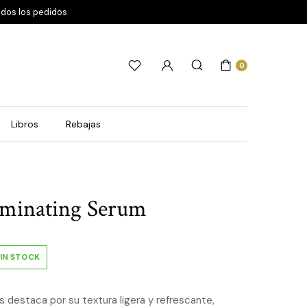
odos los pedidos
0
Libros
Rebajas
uminating Serum
IN STOCK
 destaca por su textura ligera y refrescante,