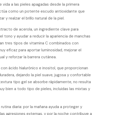
e vida a las pieles apagadas desde la primera
 actúa como un potente escudo antioxidante que
ar y realzar el brillo natural de la piel.
racto de acerola, un ingrediente clave para
del tono y ayudar a reducir la apariencia de manchas
an tres tipos de vitamina C combinados con
muy eficaz para aportar luminosidad, mejorar el
al y reforzar la barrera cutánea.
con ácido hialurónico e inositol, que proporcionan
uradera, dejando la piel suave, jugosa y confortable
 textura tipo gel se absorbe rápidamente, no resulta
y bien a todo tipo de pieles, incluidas las mixtas y
a rutina diaria: por la mañana ayuda a proteger y
a las agresiones externas, y por la noche contribuye a