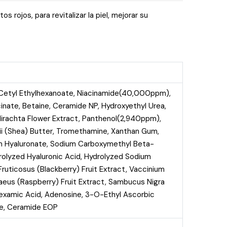
ojos, para revitalizar la piel, mejorar su
, Cetyl Ethylhexanoate, Niacinamide(40,000ppm),
inate, Betaine, Ceramide NP, Hydroxyethyl Urea,
adirachta Flower Extract, Panthenol(2,940ppm),
i (Shea) Butter, Tromethamine, Xanthan Gum,
ium Hyaluronate, Sodium Carboxymethyl Beta-
Hydrolyzed Hyaluronic Acid, Hydrolyzed Sodium
ruticosus (Blackberry) Fruit Extract, Vaccinium
daeus (Raspberry) Fruit Extract, Sambucus Nigra
anexamic Acid, Adenosine, 3-O-Ethyl Ascorbic
te, Ceramide EOP