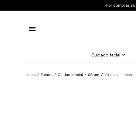
Por compras su
Cuidado facial
Inicio
/
Tienda
/
Cuidado facial
/
Sérum
/
Vitamin Illuminat