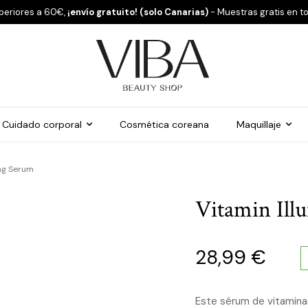
periores a 60€,
¡envío gratuito! (solo Canarias)
- Muestras gratis en t
Cuidado corporal
Cosmética coreana
Maquillaje
ing Serum
Vitamin Ill
28,99
€
Este sérum de vitaminas