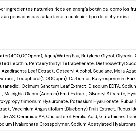
gredientes naturales ricos en energía botánica, como los frutos r
stán pensadas para adaptarse a cualquier tipo de piel y rutina.
t Water(400,000ppm), Aqua/Water/Eau, Butylene Glycol, Glycerin
ated Lecithin, Pentaerythrityl Tetrabehenate, Diethoxyethyl Succ
ia Azadirachta Leaf Extract, Cetearyl Alcohol, Squalane, Melia Az
xtract, Tocopherol(2,000ppm), Carbomer, Butyrospermum Parki
,3-Butanediol, Ocimum Sanctum Leaf Extract, Disodium EDTA, Sod
act, Malpighia Glabra (Acerola) Fruit Extract, Glyceryl Stearate, 
roxypropyltrimonium Hyaluronate, Potassium Hyaluronate, Rubus F
ract, Vaccinium Angustifolium (Blueberry) Fruit Extract, Rubus I
mide AS, Ceramide AP, Cholesterol, Ferulic Acid, Glutathione, Tr
Sodium Hyaluronate Crosspolymer, Sodium Acetylated Hyalurona