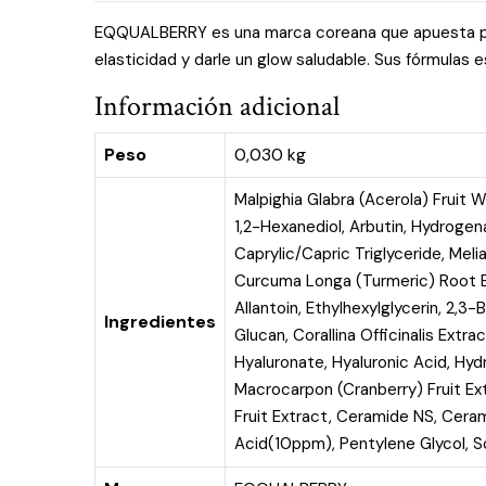
EQQUALBERRY es una marca coreana que apuesta por in
elasticidad y darle un glow saludable. Sus fórmulas e
Información adicional
Peso
0,030 kg
Malpighia Glabra (Acerola) Frui
1,2-Hexanediol, Arbutin, Hydrogen
Caprylic/Capric Triglyceride, Mel
Curcuma Longa (Turmeric) Root E
Allantoin, Ethylhexylglycerin, 2
Ingredientes
Glucan, Corallina Officinalis Extr
Hyaluronate, Hyaluronic Acid, Hyd
Macrocarpon (Cranberry) Fruit Ext
Fruit Extract, Ceramide NS, Cera
Acid(10ppm), Pentylene Glycol, 