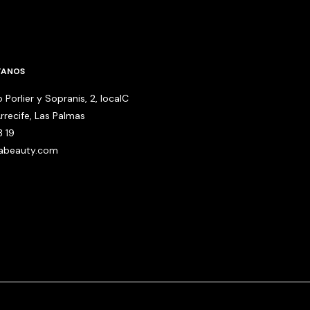
TANOS
 Porlier y Sopranis, 2, localC
rrecife, Las Palmas
3 19
babeauty.com