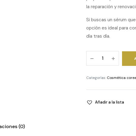
la reparación y renova
Si buscas un sérum que h
opción es ideal para co
día tras día.
Vitamin
Illuminating
Serum
quantity
Categorías:
Cosmética core
Añadir a la lista
aciones (0)