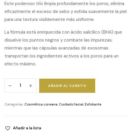
Este poderoso trío limpia profundamente los poros, elimina
eficazmente el exceso de sebo y exfolia suavemente la piel
para una textura visiblemente más uniforme.
La fórmula está enriquecida con ácido salicílico (BHA) que
disuelve los puntos negros y combate las impurezas,
mientras que las cápsulas avanzadas de exosomas
transportan los ingredientes activos a los poros para un
efecto máximo.
Zero
AÑADIR AL CARRITO
Pore
Capsule
Cleansing
Categorías:
Cosmética coreana
,
Cuidado facial
,
Exfoliante
Foam
quantity
Añadir a la lista