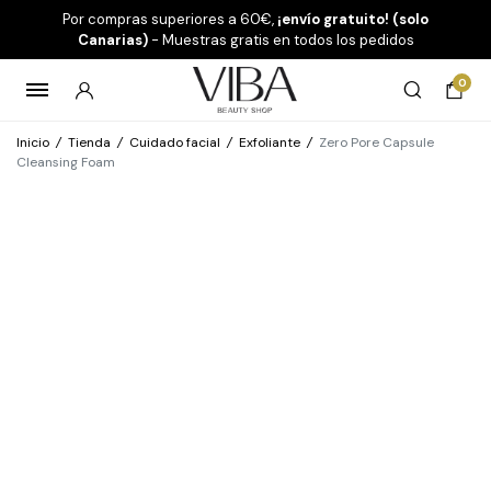
Por compras superiores a 60€,
¡envío gratuito! (solo
Canarias)
- Muestras gratis en todos los pedidos
0
Inicio
/
Tienda
/
Cuidado facial
/
Exfoliante
/
Zero Pore Capsule
Cleansing Foam