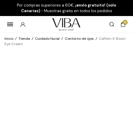
Por compras superiores a 60€,
¡envío gratuito! (solo
Canarias)
- Muestras gratis en todos los pedidos
0
Inicio
/
Tienda
/
Cuidado facial
/
Contorno de ojos
/
Caffein-E Boost
Eye Cream