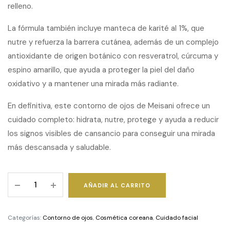
relleno.
La fórmula también incluye manteca de karité al 1%, que
nutre y refuerza la barrera cutánea, además de un complejo
antioxidante de origen botánico con resveratrol, cúrcuma y
espino amarillo, que ayuda a proteger la piel del daño
oxidativo y a mantener una mirada más radiante.
En definitiva, este contorno de ojos de Meisani ofrece un
cuidado completo: hidrata, nutre, protege y ayuda a reducir
los signos visibles de cansancio para conseguir una mirada
más descansada y saludable.
Caffein-
AÑADIR AL CARRITO
E
Boost
Eye
Categorías:
Contorno de ojos
,
Cosmética coreana
,
Cuidado facial
Cream