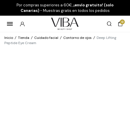
Por compras superiores a 60€,
¡envío gratuito! (solo
Canarias)
- Muestras gratis en todos los pedidos
0
Inicio
/
Tienda
/
Cuidado facial
/
Contorno de ojos
/
Deep Lifting
Peptide Eye Cream