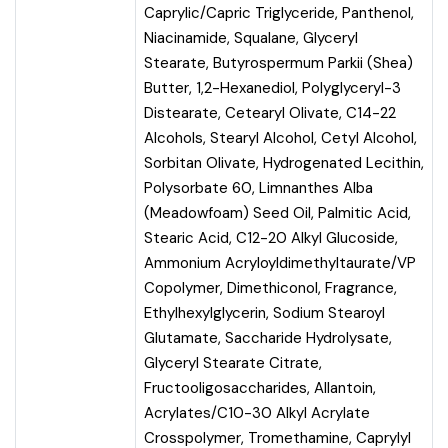
Caprylic/Capric Triglyceride, Panthenol,
Niacinamide, Squalane, Glyceryl
Stearate, Butyrospermum Parkii (Shea)
Butter, 1,2-Hexanediol, Polyglyceryl-3
Distearate, Cetearyl Olivate, C14-22
Alcohols, Stearyl Alcohol, Cetyl Alcohol,
Sorbitan Olivate, Hydrogenated Lecithin,
Polysorbate 60, Limnanthes Alba
(Meadowfoam) Seed Oil, Palmitic Acid,
Stearic Acid, C12-20 Alkyl Glucoside,
Ammonium Acryloyldimethyltaurate/VP
Copolymer, Dimethiconol, Fragrance,
Ethylhexylglycerin, Sodium Stearoyl
Glutamate, Saccharide Hydrolysate,
Glyceryl Stearate Citrate,
Fructooligosaccharides, Allantoin,
Acrylates/C10-30 Alkyl Acrylate
Crosspolymer, Tromethamine, Caprylyl