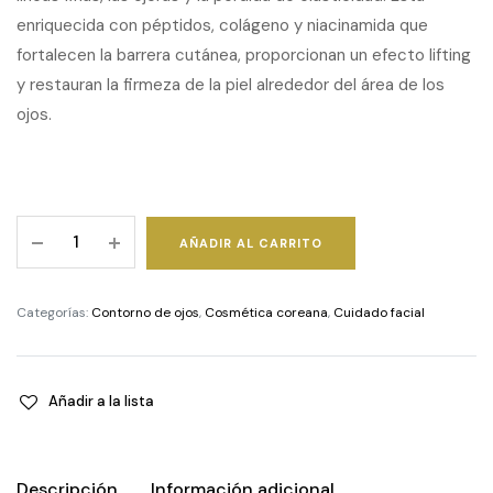
enriquecida con péptidos, colágeno y niacinamida que
fortalecen la barrera cutánea, proporcionan un efecto lifting
y restauran la firmeza de la piel alrededor del área de los
ojos.
Deep
AÑADIR AL CARRITO
Lifting
Peptide
Eye
Categorías:
Contorno de ojos
,
Cosmética coreana
,
Cuidado facial
Cream
quantity
Añadir a la lista
Descripción
Información adicional