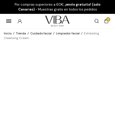
Por compras superiores a 60€,
¡envío gratuito! (solo
Canarias)
- Muestras gratis en todos los pedidos
0
Inicio
/
Tienda
/
Cuidado facial
/
Limpiador facial
/
Exfoliating
Cleansing Cream