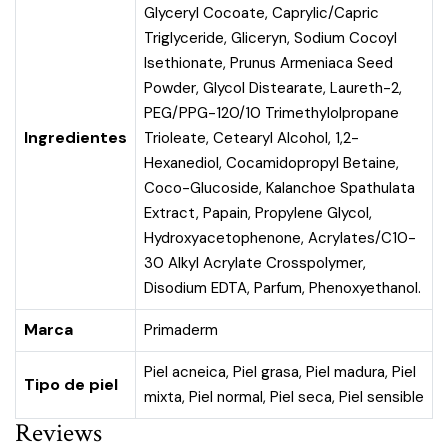
Glyceryl Cocoate, Caprylic/Capric
Triglyceride, Gliceryn, Sodium Cocoyl
Isethionate, Prunus Armeniaca Seed
Powder, Glycol Distearate, Laureth-2,
PEG/PPG-120/10 Trimethylolpropane
Ingredientes
Trioleate, Cetearyl Alcohol, 1,2-
Hexanediol, Cocamidopropyl Betaine,
Coco-Glucoside, Kalanchoe Spathulata
Extract, Papain, Propylene Glycol,
Hydroxyacetophenone, Acrylates/C10-
30 Alkyl Acrylate Crosspolymer,
Disodium EDTA, Parfum, Phenoxyethanol.
Marca
Primaderm
Piel acneica
,
Piel grasa
,
Piel madura
,
Piel
Tipo de piel
mixta
,
Piel normal
,
Piel seca
,
Piel sensible
Reviews