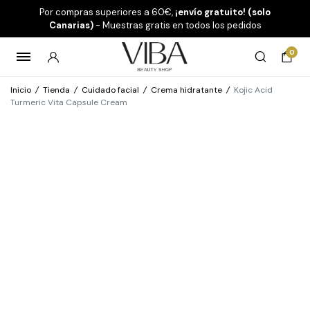
Por compras superiores a 60€,
¡envío gratuito! (solo
Canarias)
- Muestras gratis en todos los pedidos
0
Inicio
/
Tienda
/
Cuidado facial
/
Crema hidratante
/
Kojic Acid
Turmeric Vita Capsule Cream