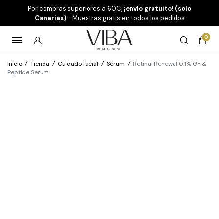
Por compras superiores a 60€,
¡envío gratuito! (solo
Canarias)
- Muestras gratis en todos los pedidos
0
Inicio
/
Tienda
/
Cuidado facial
/
Sérum
/
Retinal Renewal 0.1% GF &
Peptide Serum