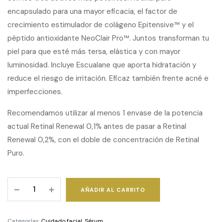
encapsulado para una mayor eficacia, el factor de
crecimiento estimulador de colágeno Epitensive™ y el
péptido antioxidante NeoClair Pro™. Juntos transforman tu
piel para que esté más tersa, elástica y con mayor
luminosidad. Incluye Escualane que aporta hidratación y
reduce el riesgo de irritación. Eficaz también frente acné e
imperfecciones.
Recomendamos utilizar al menos 1 envase de la potencia
actual Retinal Renewal 0,1% antes de pasar a Retinal
Renewal 0,2%, con el doble de concentración de Retinal
Puro.
Retinal
AÑADIR AL CARRITO
Renewal
0.1%
GF
Categorías:
Cuidado facial
,
Sérum