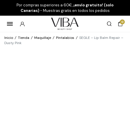
Por compras superiores a 60€,
¡envío gratuito! (solo
Canarias)
- Muestras gratis en todos los pedidos
0
Inicio
/
Tienda
/
Maquillaje
/
Pintalabios
/
SEGLE – Lip Balm Repair –
Dusty Pink