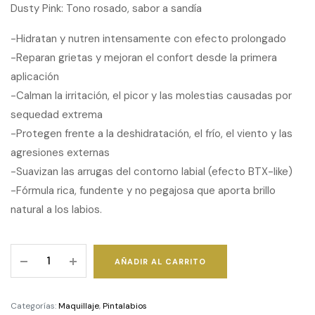
Dusty Pink: Tono rosado, sabor a sandía
-Hidratan y nutren intensamente con efecto prolongado
-Reparan grietas y mejoran el confort desde la primera
aplicación
-Calman la irritación, el picor y las molestias causadas por
sequedad extrema
-Protegen frente a la deshidratación, el frío, el viento y las
agresiones externas
-Suavizan las arrugas del contorno labial (efecto BTX-like)
-Fórmula rica, fundente y no pegajosa que aporta brillo
natural a los labios.
SEGLE
AÑADIR AL CARRITO
-
Lip
Balm
Categorías:
Maquillaje
,
Pintalabios