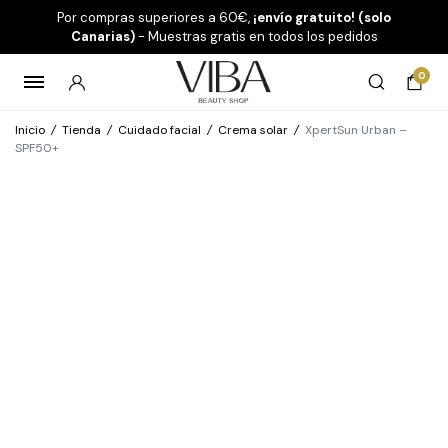
Por compras superiores a 60€,
¡envío gratuito! (solo
Canarias)
- Muestras gratis en todos los pedidos
0
Inicio
/
Tienda
/
Cuidado facial
/
Crema solar
/
XpertSun Urban –
SPF50+