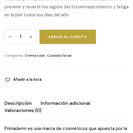
prevenir y revertir los signos del fotoenvejecimiento y fatiga
en la piel todos los días del año.
XpertSun
AÑADIR AL CARRITO
Urban
-
SPF50+
Categorías:
Crema solar
,
Cuidado facial
quantity
Añadir a la lista
Descripción
Información adicional
Valoraciones (0)
Primaderm es una marca de cosméticos que apuesta por la